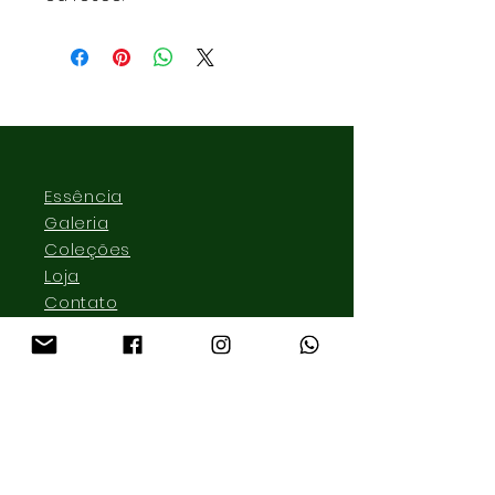
Essência
Galeria
Coleções
Loja
Contato
lmonteirojoias@gmail.com
Pinheiros
São Paulo, SP - Brazil
Tel:
+55 11 999 870 995