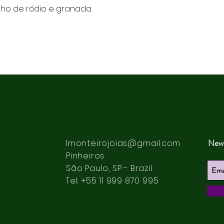
ho de ródio e granada.
News
lmonteirojoias@gmail.com
Pinheiros
São Paulo, SP - Brazil
Tel: +55 11 999 870 995