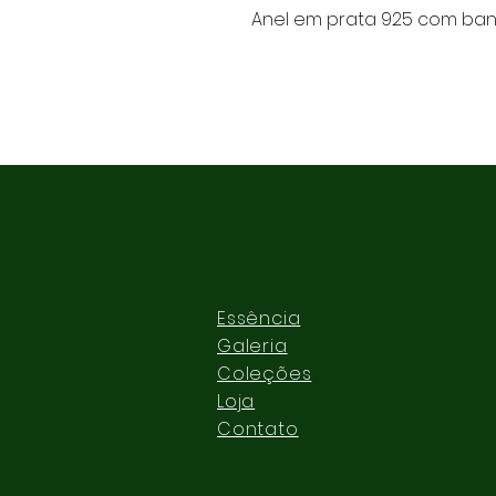
Anel em prata 925 com ban
Essência
Galeria
Coleções
Loja
Contato