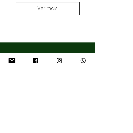
Ver mais
Essência
Galeria
Coleções
Loja
Contato
lmonteirojoias@gmail.com
Pinheiros
São Paulo, SP - Brazil