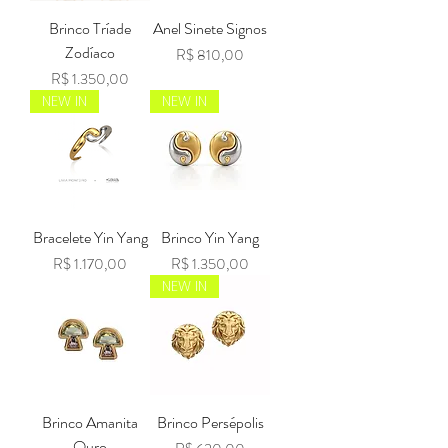
Brinco Tríade
Anel Sinete Signos
Zodíaco
Preço
R$ 810,00
Preço
R$ 1.350,00
NEW IN
NEW IN
Bracelete Yin Yang
Brinco Yin Yang
Preço
Preço
R$ 1.170,00
R$ 1.350,00
NEW IN
Brinco Amanita
Brinco Persépolis
Ouro