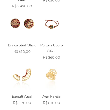
Preço
R$ 630,00
Preço
R$ 3.890,00
Brinco Stud Ofício
Pulseira Couro
Ofício
Preço
R$ 630,00
Preço
R$ 360,00
Earcuff Azadi
Anel Portão
Preço
Preço
R$ 1.170,00
R$ 630,00