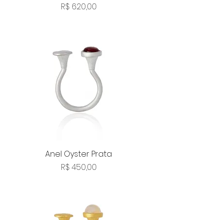
Preço
R$ 620,00
Anel Oyster Prata
Preço
R$ 450,00