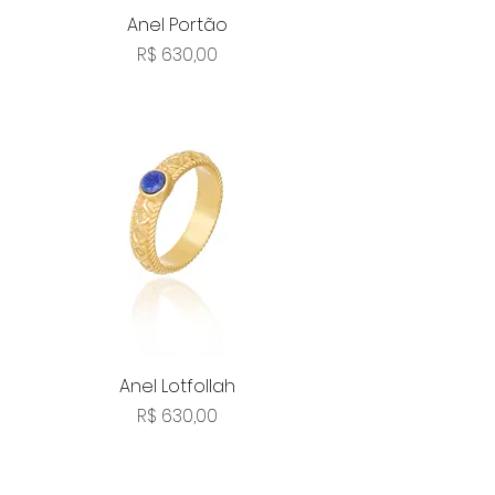
Anel Portão
Preço
R$ 630,00
Anel Lotfollah
Preço
R$ 630,00