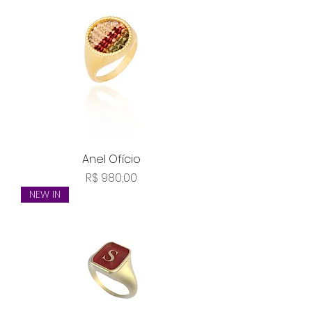
Anel Ofício
Preço
R$ 980,00
NEW IN