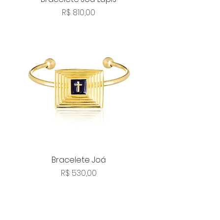
Preço
R$ 810,00
Bracelete Joá
Preço
R$ 530,00