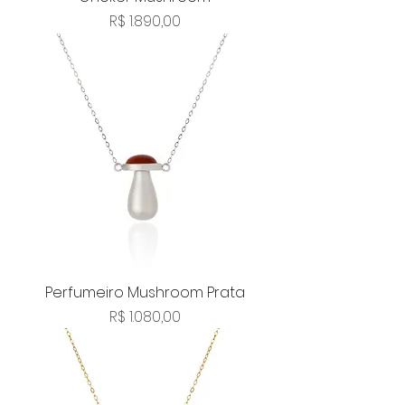
Preço
R$ 1.890,00
Perfumeiro Mushroom Prata
Preço
R$ 1.080,00