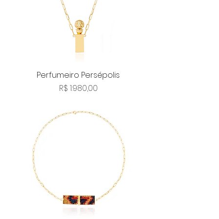
Perfumeiro Persépolis
Preço
R$ 1.980,00