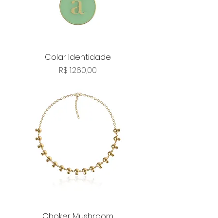
Colar Identidade
Preço
R$ 1.260,00
Choker Mushroom