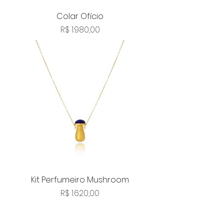
Colar Ofício
Preço
R$ 1.980,00
Kit Perfumeiro Mushroom
Preço
R$ 1.620,00