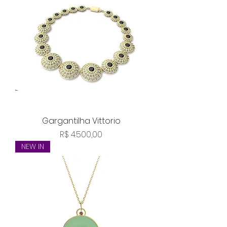
Gargantilha Vittorio
Preço
R$ 4.500,00
NEW IN