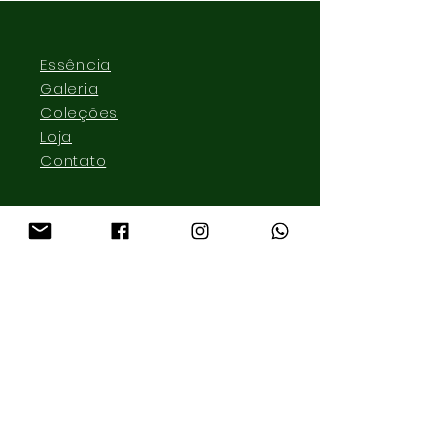
Essência
Galeria
Coleções
Loja
Contato
lmonteirojoias@gmail.com
Pinheiros
São Paulo, SP - Brazil
Tel:
+55 11 999 870 995