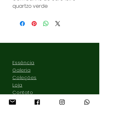
quartzo verde
Essência
Galeria
Coleções
Loja
Contato
lmonteirojoias@gmail.com
Pinheiros
São Paulo, SP - Brazil
Tel:
+55 11 999 870 995