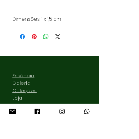
Dimensões: 1 x 1,5 cm
Essência
Galeria
Coleções
Loja
Contato
lmonteirojoias@gmail.com
Pinheiros