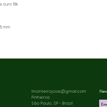
ouro 18k.
 15 mm
News
lmonteirojoias@gmail.com
Pinheiros
São Paulo, SP - Brazil