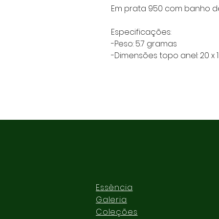
Em prata 950 com banho de 
Especificações:
-Peso: 5.7 gramas
-Dimensões topo anel: 20 x
Essência
Galeria
Coleções