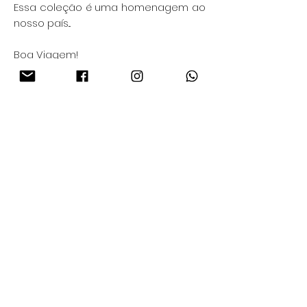
Essa coleção é uma homenagem ao
nosso país...
Boa Viagem!
Essência
Galeria
Coleções
Loja
Contato
lmonteirojoias@gmail.com